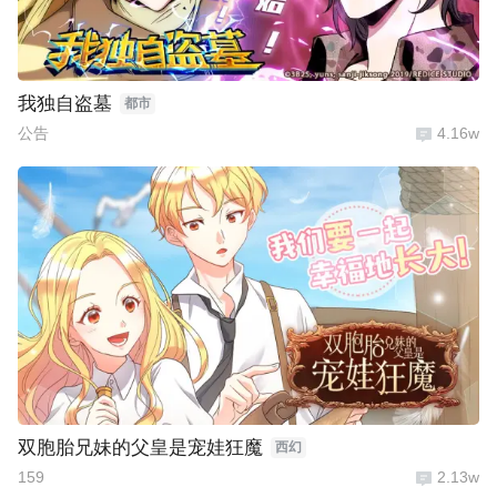
我独自盗墓
都市
公告
4.16w
双胞胎兄妹的父皇是宠娃狂魔
西幻
159
2.13w