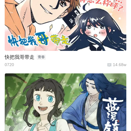
快把我哥带走
青春
0720
14.68w