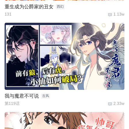
重生成为公爵家的丑女
西幻
131
1.13w
我与魔君不可说
古风
第119话
2.33w