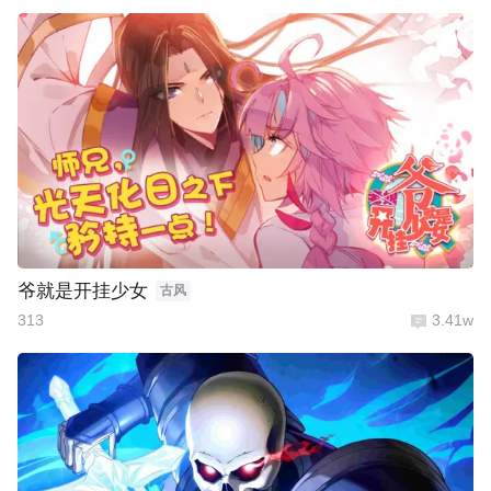
爷就是开挂少女
古风
313
3.41w