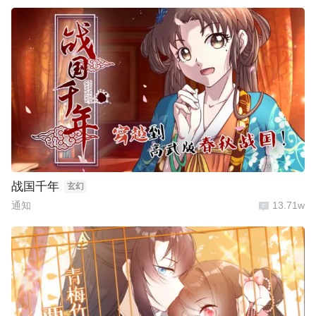
战国千年
玄幻
通知
13.71w