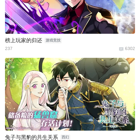
榜上玩家的归还
游戏竞技
237
6302
兔子与黑豹的共生关系
西幻