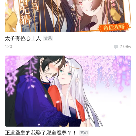
太子有位心上人
古风
120
2.09w
正道圣皇的我娶了邪道魔尊？！
玄幻