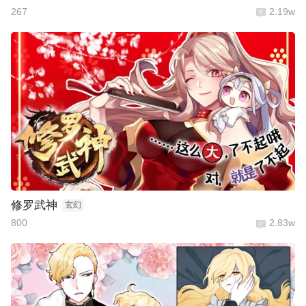
267
2.19w
修罗武神
玄幻
800
2.83w