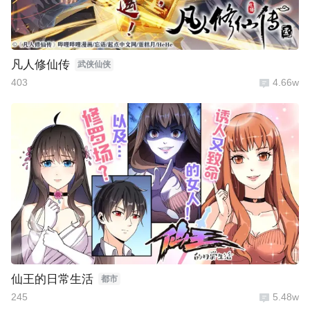
凡人修仙传
武侠仙侠
403
4.66w
仙王的日常生活
都市
245
5.48w