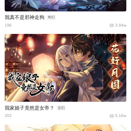
我真不是邪神走狗
奇幻
196
3.84w
我家娘子竟然是女帝？
玄幻
202
5.16w