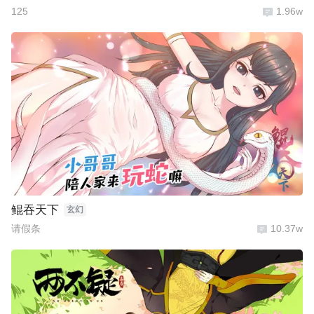
125
1.96w
鲲吞天下
玄幻
请假条
10.37w