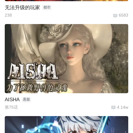
无法升级的玩家
都市
238
6583
AISHA
悬疑
第75话
4.14w