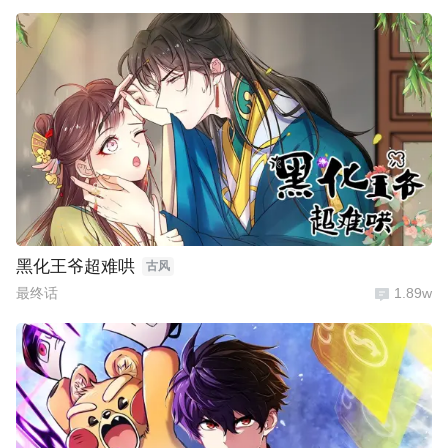
黑化王爷超难哄
古风
最终话
1.89w