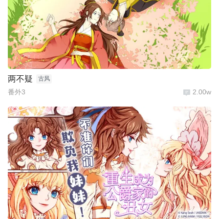
两不疑
古风
番外3
2.00w