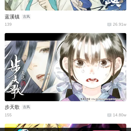
蓝溪镇
古风
139
26.91w
步天歌
古风
155
14.80w