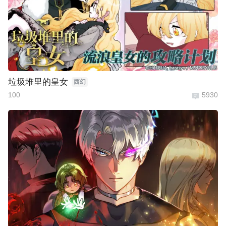
垃圾堆里的皇女
西幻
100
5930