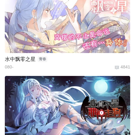
水中飘零之星
青春
080-
4841