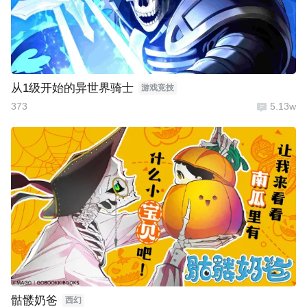
从1级开始的异世界骑士
游戏竞技
373
5.13w
骷髅奶爸
西幻