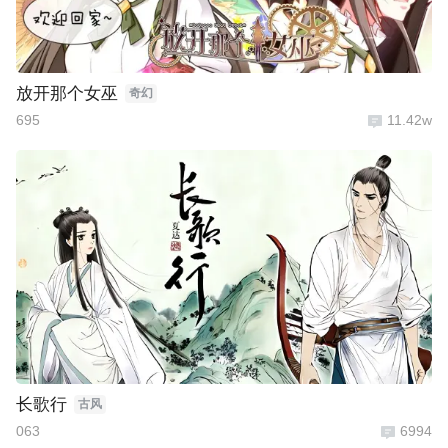
放开那个女巫
奇幻
695
11.42w
长歌行
古风
063
6994