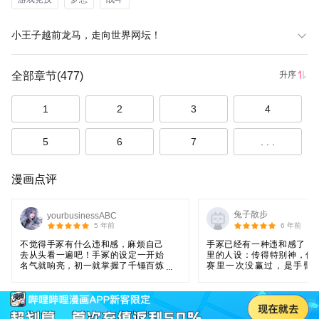
小王子越前龙马，走向世界网坛！
全部章节
(477)
升序
1
2
3
4
5
6
7
. . .
漫画点评
兔子散步
yourbusinessABC
5 年前
6 年前
不觉得手冢有什么违和感，麻烦自己
手冢已经有一种违和感了，
去从头看一遍吧！手冢的设定一开始
里的人设：传得特别神，但
名气就响亮，初一就掌握了千锤百炼
赛里一次没赢过，是手臂
之极限，小时候就打败真田，手受伤
人，但真的那么厉害吗？
打的越前趴下，教练评价他都是堪比
南次郎，葱第一集开始比赛次数几乎
为0！就是传说中的厉害呗，备受职业