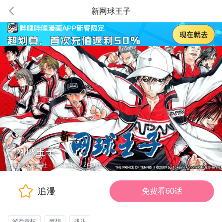
新网球王子
新网球王子
许斐刚、集英社
·
游戏竞技
·
24764
追漫
免费看60话
游戏竞技
梦想
战斗