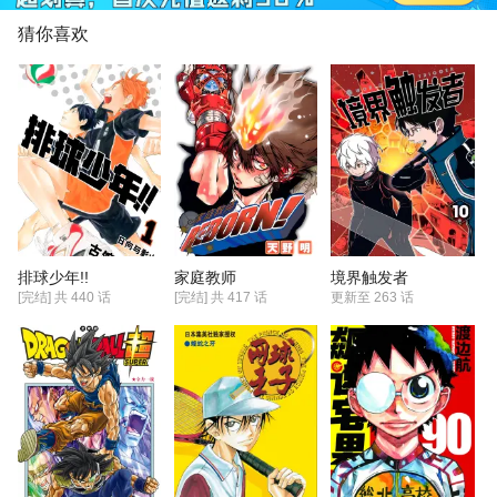
选手关注的，名气名声实力都被认
可，你觉得手冢还需要什么靠比赛证
猜你喜欢
明自己吗？人家去德国经过锻炼实力
再次上升！许斐自己说最强设定就是
手冢，手冢就是这么厉害呀！我一点
也不奇怪幸村会输！手冢才是手好了
之后一直被削呢！手冢就不委屈吗？
呵呵
排球少年!!
境界触发者
家庭教师
[完结] 共
440
话
更新至
263 话
[完结] 共
417
话