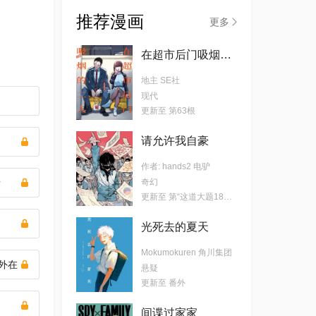
推荐漫画
更多
在超市后门吸烟的二人
地主 SE社
现代
更新至 第63根
请允许我自豪
作者: hands2 电驴
者
奇幻
更新至 第“这道大题18分”话
光死去的夏天
Mokumokuren 角川集团
的外在
悬疑
更新至 番外
间谍过家家