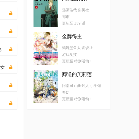
远藤达哉 集英社
石
都市
更新至 139 话
金牌得主
鹤舞墨鱼太 讲谈社
德
游戏竞技
更新至 特别活动！
少女
葬送的芙莉莲
阿部司 山田钟人 小学馆
奇幻
更新至 特别活动！