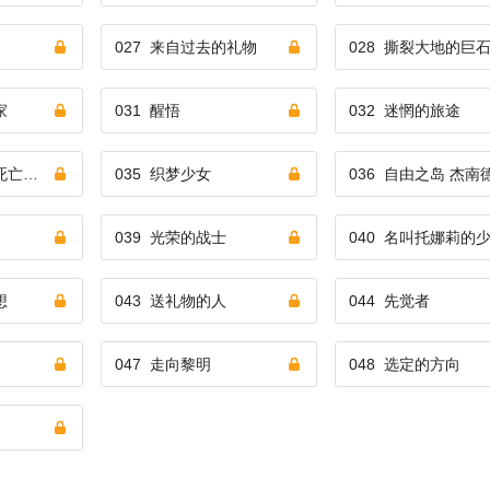
027
来自过去的礼物
028
撕裂大地的巨
家
031
醒悟
032
迷惘的旅途
死亡之地
035
织梦少女
036
自由之岛 杰南
039
光荣的战士
040
名叫托娜莉的
想
043
送礼物的人
044
先觉者
047
走向黎明
048
选定的方向