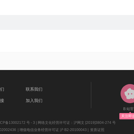
们
联系我们
接
加入我们
B 站
关注即
P备13002172 号 - 3
| 网络文化经营许可证：沪网文 [2019]3804-274 号
2002436
| 增值电信业务经营许可证 沪 B2-20100043 |
资质证照