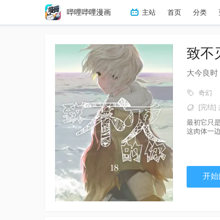
哔哩哔哩漫画
主站
首页
分类
冒险
热血
搞笑
恋
致不
大今良时
奇幻
[完结] 
最初它只
这肉体一
开始阅