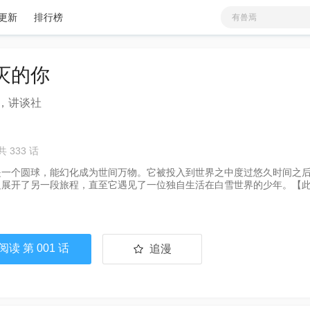
有兽焉
更新
排行榜
铜雀锁金钗
蓝溪镇
爱
少女
分类
更新
火影忍者
灭的你
非人哉
我家大师兄脑子有坑
，讲谈社
天官赐福
鬼灭之刃
在超市后门吸烟的二
共 333 话
是一个圆球，能幻化成为世间万物。它被投入到世界之中度过悠久时间之
边展开了另一段旅程，直至它遇见了一位独自生活在白雪世界的少年。【
读 第 001 话
追漫
已追