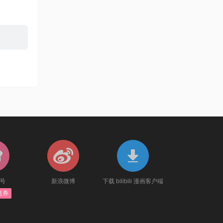
官号
新浪微博
下载 bilibili 漫画客户端
送券