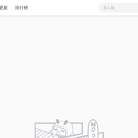
更新
排行榜
非人哉
蓝溪镇
爱
少女
分类
更新
我家大师兄脑子有坑
火影忍者
恶毒大师兄求生指南
鬼灭之刃
咒术回战