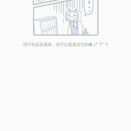
找不到这部漫画，但可以逛逛其它的嘛 (*ﾟ▽ﾟ*)