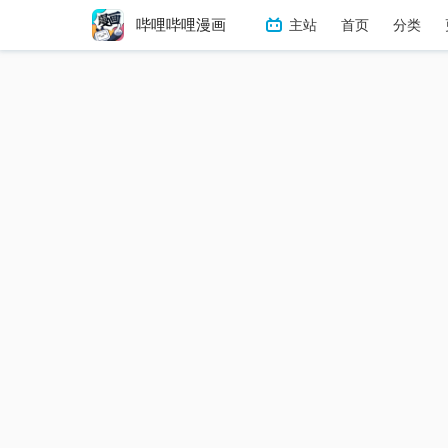
哔哩哔哩漫画
主站
首页
分类
冒险
热血
搞笑
恋