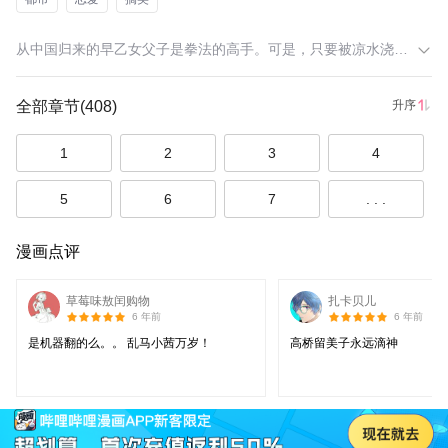
从中国归来的早乙女父子是拳法的高手。可是，只要被凉水浇到，父亲玄马就会变成熊猫，而儿子乱马则会变成女孩子！这是他们在中国的咒泉乡修行的结果。不过，只要浇上热水，他们就会恢复成原来的样子。【此漫画的翻译由版权方提供】
全部章节
(408)
升序
1
2
3
4
5
6
7
. . .
漫画点评
草莓味敖闰购物
扎卡贝儿
6 年前
6 年前
是机器翻的么。。 乱马小茜万岁！
高桥留美子永远滴神