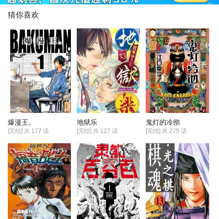
猜你喜欢
爆漫王。
地狱乐
鬼灯的冷彻
[完结] 共
177
话
[完结] 共
127
话
[完结] 共
275
话