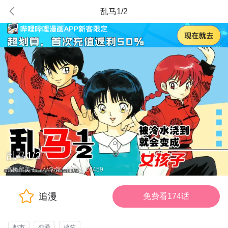
乱马1/2
乱马1/2
高桥留美子、小学馆
·
都市
·
26459
追漫
免费看174话
都市
恋爱
搞笑