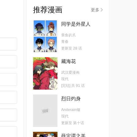
推荐漫画
更多
同学是外星人
章鱼叭爪
青春
更新至 28 话
藏海花
武汉爱漫画
现代
[完结] 共 91 话
烈日灼身
Anderain烟
现代
更新至 第十话
薛定谔之羊