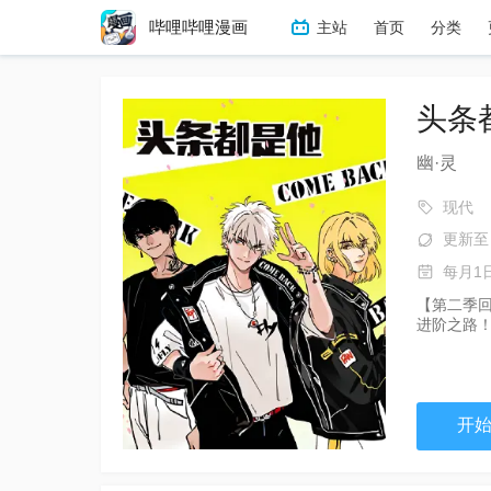
哔哩哔哩漫画
主站
首页
分类
冒险
热血
搞笑
恋
头条
幽·灵
现代
更新至
每月1
【第二季
进阶之路
开始