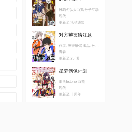
靴猫冬弘大白鹅 分子互动
现代
更新至 活动通知
对方辩友请注意
作者: 没谱破锅 出品: 分子互动
青春
更新至 25 话
星梦偶像计划
烟头hstone 白熊
现代
更新至 十周年