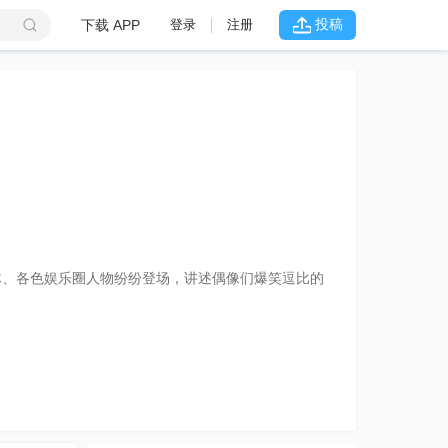
投稿
下载 APP
登录
注册
体、各色娱乐圈人物纷纷登场，讲述偶像们爆笑逗比的