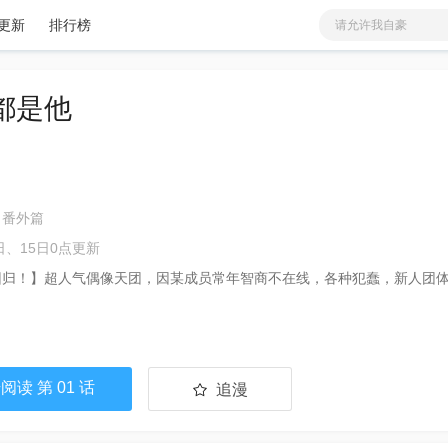
更新
排行榜
请允许我自豪
有兽焉
爱
少女
分类
更新
非人哉
都是他
蓝溪镇
我家大师兄脑子有坑
火影忍者
恶毒大师兄求生指南
鬼灭之刃
 番外篇
咒术回战
日、15日0点更新
回归！】超人气偶像天团，因某成员常年智商不在线，各种犯蠢，新人团
！
阅读 第 01 话
追漫
已追