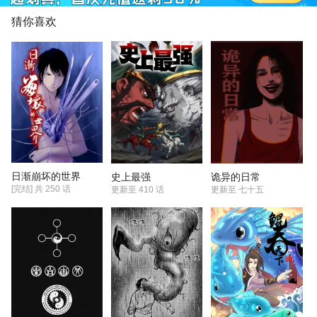
是值得的，想不明白为什么有人因为
要付费观看而给低分...草 *为什么评价
猜你喜欢
里不能发表情啊啊啊啊啊啊（偏题
了，草）
日渐崩坏的世界
史上最强
诡异的日常
[完结] 共
250
话
更新至
410 话
更新至
七十五