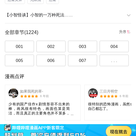
【小智怪谈】小智的一万种死法……
全部章节
(1224)
升序
001
002
003
004
005
006
007
. . .
漫画点评
如果我死的草-
三日月明空
6 年前
6 年前
少有的国产佳作x 剧情形容不出来的
很特别的恐怖漫画，虽然作
棒，画风很有特色，画面也算是简
自己都忘了。
洁，而且真正的主要角色并不算多，
对脸盲比较友好x 最赞的是，没有那种
很让人发怵，害怕的图片，但是却能
很好地营造那种恐怖的氛围，棒呆了p
rprpr *我觉得五毛钱看一话这样的作品