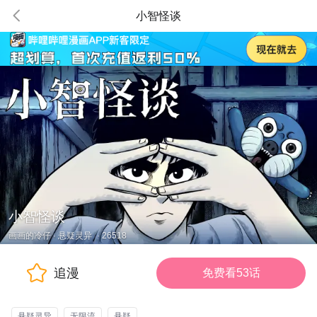
小智怪谈
小智怪谈
画画的冷仔
·
悬疑灵异
·
26518
追漫
免费看53话
悬疑灵异
无限流
悬疑