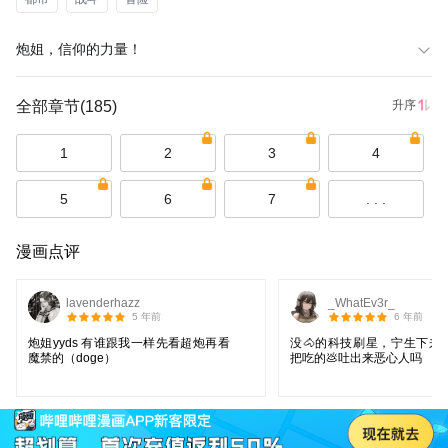
炮姐，信仰的力量！
全部章节
(185)
升序
1
2
3
4
5
6
7
. . .
漫画点评
lavenderhazz
_WhatEv3r_
5 年前
6 年前
炮姐yyds 有谁跟我一样先看超炮再看
没🐴的科技刷星，宁生下来
魔禁的（doge）
把吃的💩吐出来恶心人吗