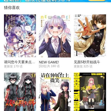
猜你喜欢
请问您今天要来点兔子吗？
见面5秒开始战斗
NEW GAME!
[完结] 共
180
话
更新至
170 话
更新至
325 话