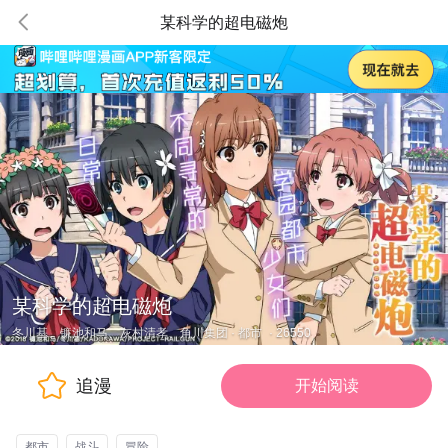
某科学的超电磁炮
某科学的超电磁炮
冬川基、镰池和马、灰村清孝、角川集团
·
都市
·
26550
追漫
开始阅读
都市
战斗
冒险