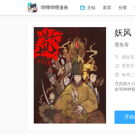
哔哩哔哩漫画
主站
首页
分类
冒险
热血
搞笑
恋
妖风
墨鱼骨
悬疑灵
更新至
每周二
万历四十
命等种种
开始阅