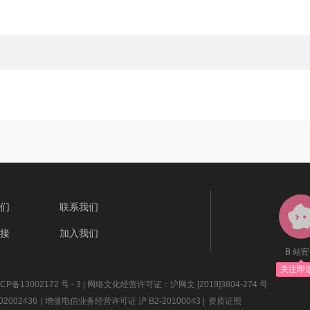
们
联系我们
接
加入我们
B 站
关注即
P备13002172 号 - 3
| 网络文化经营许可证：沪网文 [2019]3804-274 号
2002436
| 增值电信业务经营许可证 沪 B2-20100043 |
资质证照