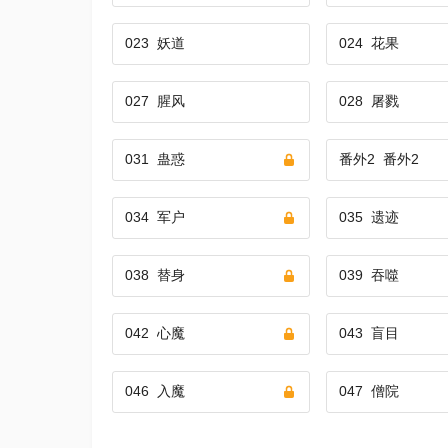
023
妖道
024
花果
027
腥风
028
屠戮
031
蛊惑
番外2
番外2
034
军户
035
遗迹
038
替身
039
吞噬
042
心魔
043
盲目
046
入魔
047
僧院