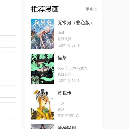
推荐漫画
更多
无常鬼（彩色版）
Nofi
悬疑灵异
[完结] 共 53 话
怪茶
灰胡子1129 有妖气
悬疑灵异
[完结] 共 49 话
黄雀传
一淳
古风
更新至 051 话
请神误用