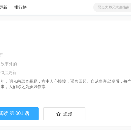
更新
排行榜
恶毒大师兄求生指南
有兽焉
爱
少女
分类
更新
蓝溪镇
火影忍者
我家大师兄脑子有坑
铜雀锁金钗
非人哉
异
天官赐福
 故事外的
咒术回战
20点更新
八年，明光宗离奇暴毙，宫中人心惶惶，谣言四起。自从皇帝驾崩后，每
怪事，人们称之为妖风作祟……
读 第 001 话
追漫
已追