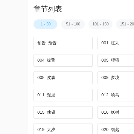
章节列表
1 - 50
51 - 100
101 - 150
151 - 2
预告
预告
001
红丸
004
拔舌
005
狸猫
008
皮囊
009
梦境
011
冤屈
012
响马
015
傀儡
016
妖树
019
太岁
020
钥匙