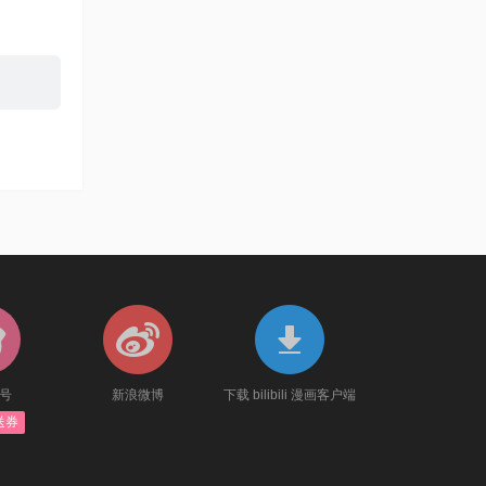
官号
新浪微博
下载 bilibili 漫画客户端
送券