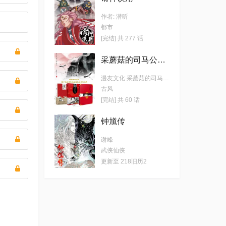
作者: 潜昕
都市
[完结] 共 277 话
采蘑菇的司马公公·中华民俗志怪绘本合辑（道、迷仙引、笑尘觉）
漫友文化 采蘑菇的司马公公
古风
[完结] 共 60 话
钟馗传
谢峰
武侠仙侠
更新至 218旧历2