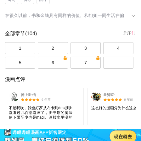
在很久以前，书和金钱具有同样的价值。和姐姐一同生活在偏僻小村庄的一位少年，很向往着能去往书本之都。某天他和一位司书的相遇，改变了他的命运…… 【此漫画的翻译由版权方提供】
全部章节
(104)
升序
1
2
3
4
5
6
7
. . .
漫画点评
神上吐槽
叁卯谛
6 年前
6 年前
不是我吹，我也好歹从布卡到dmzj到b
这么好的漫画分为什么这么低
漫看过几百部漫画了，图书馆的魔法
使下限至少也是magi。画技水平没的
说。作者的在剧情设计上格局高，细
节处理的好，以小见大。以虚构射影
现实同时又不失幻想作品的浪漫。全
程逻辑在线，剧情发展顺畅，是难得