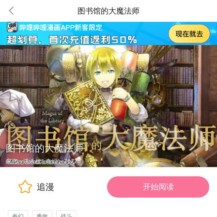
图书馆的大魔法师
图书馆的大魔法师
泉光、讲谈社
·
奇幻
·
26728
追漫
开始阅读
奇幻
勇敢
战斗