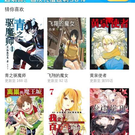
的佳作
猜你喜欢
青之驱魔师
飞翔的魔女
黄泉使者
更新至
168 话
更新至
92 话
更新至
第55话