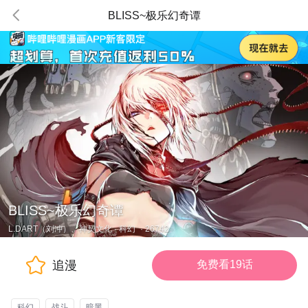
BLISS~极乐幻奇谭
BLISS~极乐幻奇谭
L.DART（刘冲）、神契文化
·
科幻
·
26742
追漫
免费看19话
科幻
战斗
暗黑