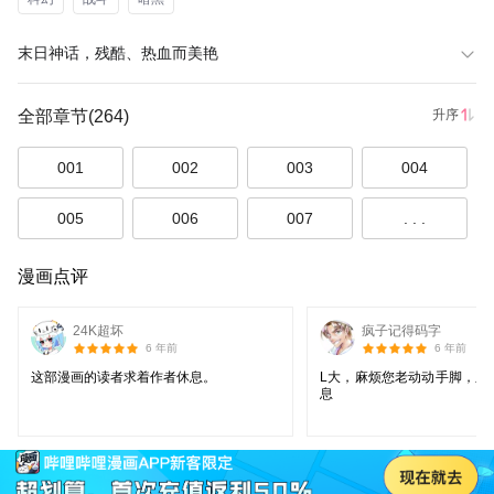
末日神话，残酷、热血而美艳
全部章节
(264)
升序
001
002
003
004
005
006
007
. . .
漫画点评
24K超坏
疯子记得码字
6 年前
6 年前
这部漫画的读者求着作者休息。
L大，麻烦您老动动手脚，爬
息