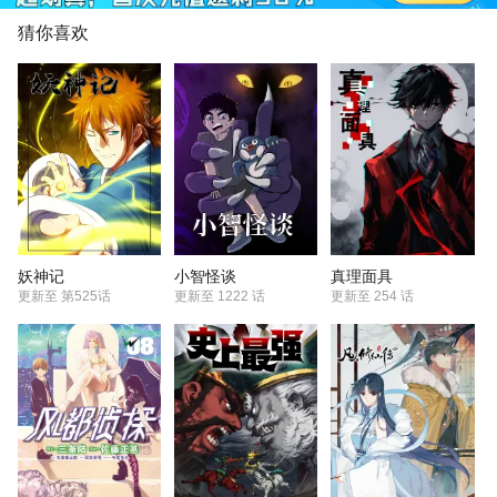
猜你喜欢
妖神记
小智怪谈
真理面具
更新至
第525话
更新至
1222 话
更新至
254 话