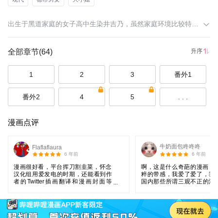
出生于黑道家庭的女子高中生染井吉乃，虽然家庭环境比较特殊，却一直过着平凡稳定的生活，直到遇到未婚夫深山雾岛。看似眉清目秀的未婚夫深山雾岛，其实是个比黑帮还要可怕的流氓…… 【此漫画的翻译由版权方提供】
全部章节
(64)
升序
1
2
3
番外1
番外2
4
5
. . .
漫画点评
牛奶面包咚咚咚
Flaflaflaura
6 年前
6 年前
漫画很好看，平台挥刀割韭菜，怀念
啊，这是什么奇葩的漫画，
汉化组用爱发电的时期，还能看到作
粹的带感，我爱了爱了，我
者的Twitter插画翻译和漫画封面等
国内那些所谓三观不正的漫
等。ps:支持正版！！！希望平台多学
被骂了，其实三观不三观的
学汉化组，提高售后服务。
不在意，读者最恶心的是拿
装的虚伪，把恶意用世俗的
化去扭曲你，但又不承认，