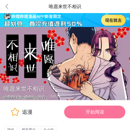
唯愿来世不相识
唯愿来世不相识
小西明日翔、讲谈社
·
现代
·
26801
追漫
开始阅读
现代
都市男女
大小姐