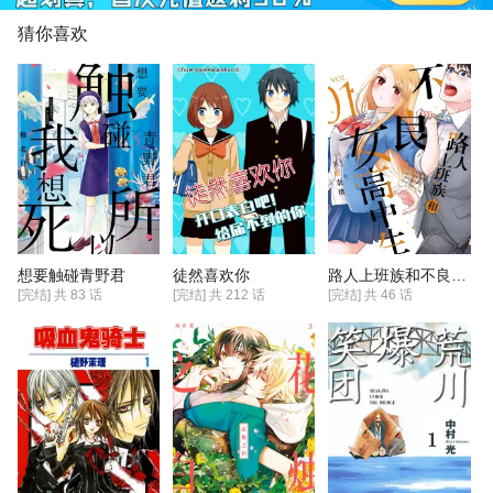
完全没这个问题，直白的黑
恶。
猜你喜欢
想要触碰青野君
徒然喜欢你
路人上班族和不良女高中生
[完结] 共
83
话
[完结] 共
212
话
[完结] 共
46
话