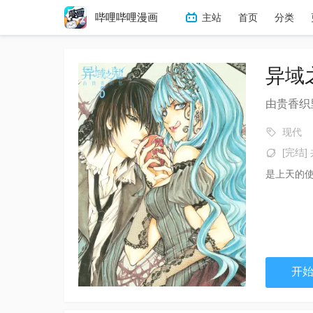
哔哩哔哩漫画
主站
首页
分类
冒险
热血
搞笑
恋
异域
由贵香织
现代
[完结] 
是上天的
开始