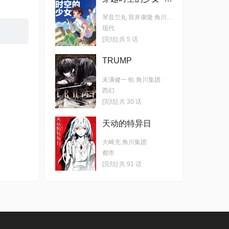
琴音兰丸 筒井康隆 角川集团
现代
[完结] 共 5 话
TRUMP
末满健一 蛤 角川集团
西幻
[完结] 共 30 话
天动的特异日
大崎充 角川集团
都市
[完结] 共 91 话