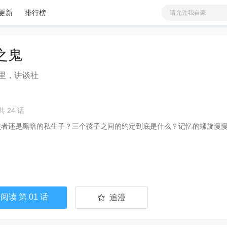
更新
排行榜
请允许我自豪
有兽焉
爱
少女
分类
更新
非人哉
之鬼
蓝溪镇
我家大师兄脑子有坑
里，讲谈社
火影忍者
恶毒大师兄求生指南
鬼灭之刃
共 24 话
咒术回战
使者还是黑暗的私生子？三个孩子之间的约定到底是什么？记忆的螺旋慢慢
阅读 第 01 话
追漫
已追