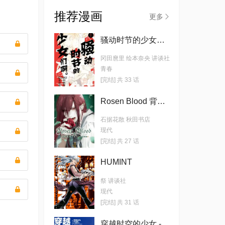
推荐漫画
更多
骚动时节的少女们啊
冈田麿里 绘本奈央 讲谈社
青春
[完结] 共 33 话
Rosen Blood 背德的冥馆
石据花散 秋田书店
现代
[完结] 共 27 话
HUMINT
祭 讲谈社
现代
[完结] 共 31 话
穿越时空的少女 -TOKIKAKE-