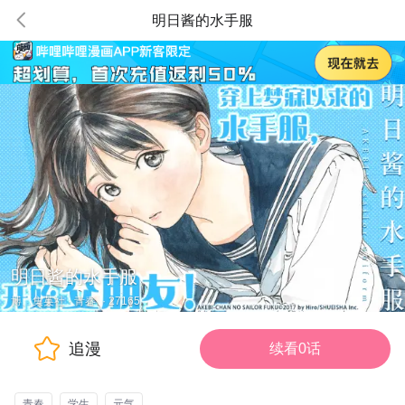
明日酱的水手服
明日酱的水手服
博、集英社
·
青春
·
27165
追漫
续看0话
青春
学生
元气