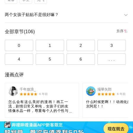
两个女孩子贴贴不是很好嘛？
全部章节
(106)
升序
0
1
2
3
4
5
6
. . .
漫画点评
千年放浪_
場華矢郎
6 年前
6 年前
怎么会有这么美好的漫画！画工一
什么时候更啊！！动画化的
流，剧情日常又单纯，女孩子们的友
京阿尼！！
情像水晶一样，尊重每个人的个性与
特点。有个情节是四条同学嫌自己
胖，可没有一个人嘲笑她，也没人讲
什么大道理让她自信，而是陪伴、带
动着她。现在这样干净的漫画太少见