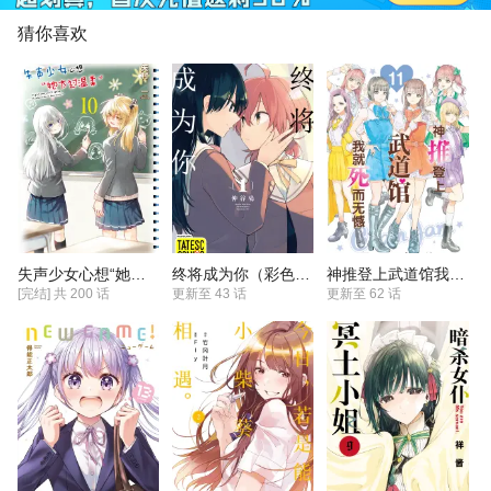
了。不明白为什么评分这么低，难以
理解。
猜你喜欢
失声少女心想“她太过温柔”
终将成为你（彩色条漫）
神推登上武道馆我就死而无憾
[完结] 共
200
话
更新至
43 话
更新至
62 话