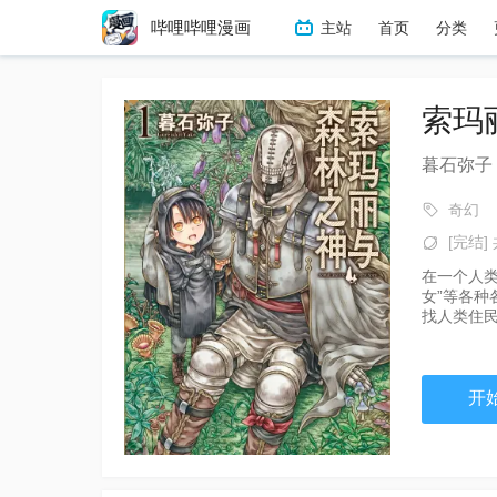
哔哩哔哩漫画
主站
首页
分类
冒险
热血
搞笑
恋
索玛
暮石弥子，
奇幻
[完结] 
在一个人类
女”等各种
找人类住
开始