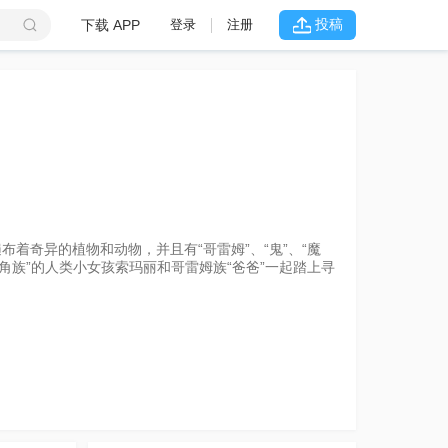
投稿
下载 APP
登录
注册
人
着奇异的植物和动物，并且有“哥雷姆”、“鬼”、“魔
角族”的人类小女孩索玛丽和哥雷姆族“爸爸”一起踏上寻