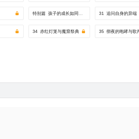
特别篇
孩子的成长如同春笋
31
追问自身的异端
34
赤红灯笼与魔窟祭典
35
彻夜的咆哮与歌