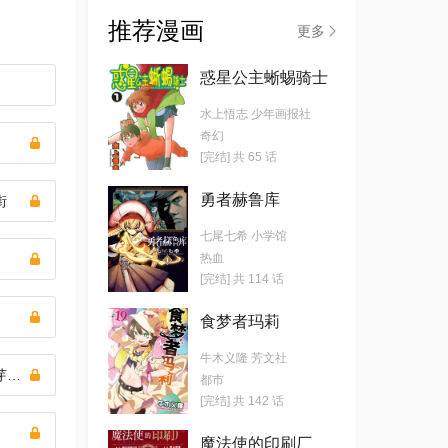
推荐漫画
更多
惑星公主蜥蜴骑士
水上悟志 少年画报社
奇幻
[完结] 共 65 话
勇者赫鲁库
街
七尾七希 小学馆
热血
[完结] 共 114 话
食梦者玛莉
牛木义隆 芳文社
芽的歌谣
都市
[完结] 共 142 话
魔法使的印刷厂