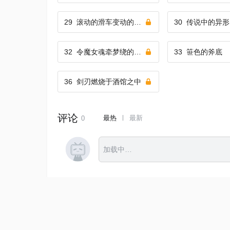
29
滚动的滑车变动的关系
30
传说中的异形
32
令魔女魂牵梦绕的言灵
33
笹色的斧底
36
剑刃燃烧于酒馆之中