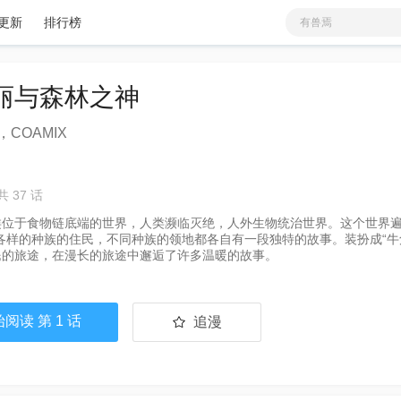
更新
排行榜
有兽焉
铜雀锁金钗
爱
少女
分类
更新
蓝溪镇
丽与森林之神
火影忍者
非人哉
COAMIX
我家大师兄脑子有坑
天官赐福
鬼灭之刃
共 37 话
在超市后门吸烟的二
位于食物链底端的世界，人类濒临灭绝，人外生物统治世界。这个世界遍布
各样的种族的住民，不同种族的领地都各自有一段独特的故事。装扮成“牛
民的旅途，在漫长的旅途中邂逅了许多温暖的故事。
阅读 第 1 话
追漫
已追