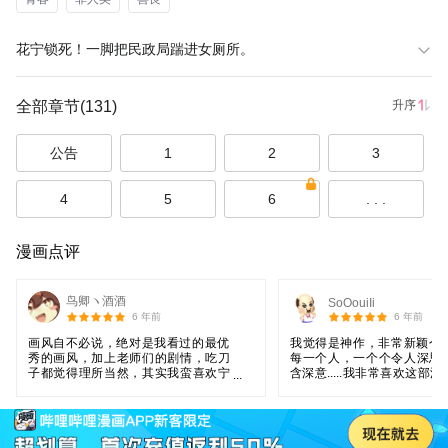
花宁锁死！一脚把民政局踹进女厕所。
全部章节
(131)
升序
公告
1
2
3
4
5
6
. . .
漫画点评
鸟卿ヽ酒酒
SoOouiIi
6 年前
6 年前
画风自不必说，绝对是我看过的最优
我觉得是神作，非常新颖个
秀的画风，加上老师们的剧情，吃刀
每一个人，一个个令人深思
子都觉得理所当然，其实我蛮喜欢宁
含深意.....我非常喜欢这部
宁的，有时候还觉得她很像我，一个
纯的恋爱中多方面的资生各
偶尔会花痴，偶尔会正经，偶尔还会
太有趣了
犯傻的平凡少女，无论在动漫还是漫
画里，她从始至终都是一个普通人，