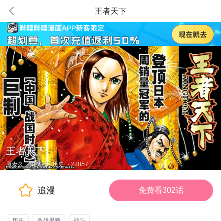
王者天下
王者天下
原泰久、集英社
·
历史
·
27857
追漫
免费看302话
历史
杀伐果断
战斗