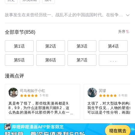
故事发生在未曾经历统一、战乱不止的中国战国时代。在纷争战乱中生存下来的主人公李信以成为名震天下的大将军为目标，每日磨练自己，等待机会建功立业！！公元前史上最大的战国励志斗争大戏！！【此漫画的翻译由版权方提供】
全部章节
(858)
升序
第1话
第2话
第3话
第4话
第5话
第6话
第7话
. . .
漫画点评
司马相如于小红
冥缪
5 年前
6 年前
真是奇了怪了，那些耽美漫画都是9.
太强了，对大型战争的构画
8，9.9，为什么这部漫画只能8.2，这
我生平仅见，人物的塑造也
么热血的漫画不比那些两个男人在一
可以说是个性分明，画面的
起油油腻腻的强？真不知道现在人的
让人感觉到战斗的激烈，还
审美怎么越走越歪了
趣的设定让人眼前一亮，强
欢战争漫和热血漫的，不过
就不推荐了，这只有男人和