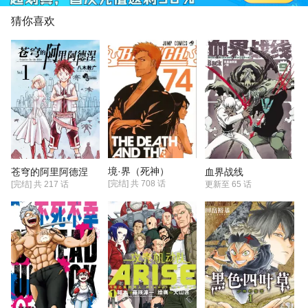
烈搏杀、智谋比拼以及信念
传承！就是这评分让我有点
猜你喜欢
众短评都看了大半是五星剩
四星，怎么会只有7.3分？阿
弄了个假分
境·界（死神）
苍穹的阿里阿德涅
血界战线
[完结] 共
708
话
[完结] 共
217
话
更新至
65 话