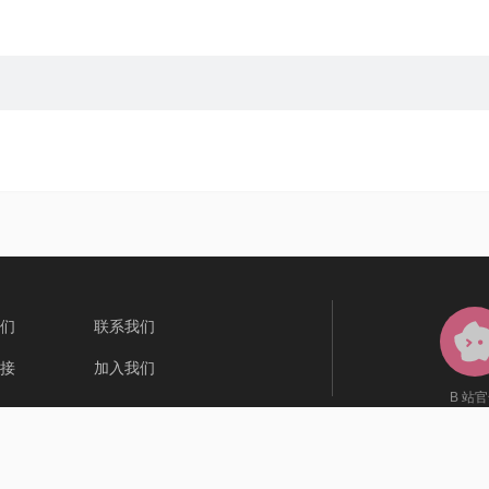
们
联系我们
接
加入我们
B 站
关注即
P备13002172 号 - 3
| 网络文化经营许可证：沪网文 [2019]3804-274 号
2002436
| 增值电信业务经营许可证 沪 B2-20100043 |
资质证照