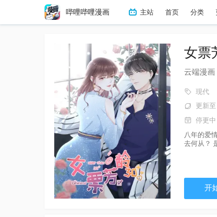
哔哩哔哩漫画
主站
首页
分类
冒险
热血
搞笑
恋
女票
云端漫画
现代
更新至 
停更中
八年的爱
去何从？ 
开始