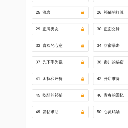
25
流言
26
祁郁的打算
29
正牌男友
30
正面交锋
33
喜欢的心意
34
甜蜜暴击
37
先下手为强
38
秦川的秘密
41
困扰和评价
42
开店准备
45
吃醋的祁郁
46
青春的回忆
49
发帖求助
50
心灵鸡汤