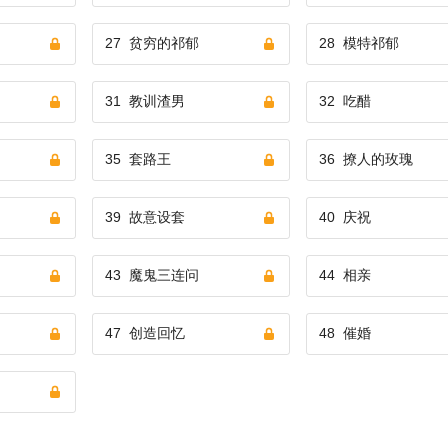
27
贫穷的祁郁
28
模特祁郁
31
教训渣男
32
吃醋
35
套路王
36
撩人的玫瑰
39
故意设套
40
庆祝
43
魔鬼三连问
44
相亲
47
创造回忆
48
催婚