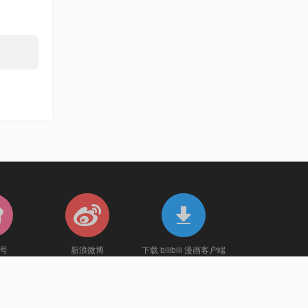
官号
新浪微博
下载 bilibili 漫画客户端
送券