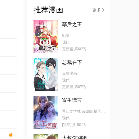
推荐漫画
更多
幕后之王
彩笺
现代
更新至 第60话
总裁在下
豆腐漫画
现代
更新至 第67话
寄生谎言
晋江文学城 余姗姗 橘子皮文化
现代
[完结] 共 50 话
大叔你别跑