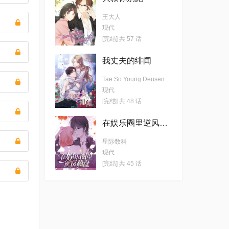
王大人
现代
[完结] 共 57 话
我丈夫的绯闻
Tae So Young Deusen KENAZ Yeondam 极直社
现代
[完结] 共 48 话
在娱乐圈里逆风翻盘
星际数科
现代
[完结] 共 45 话