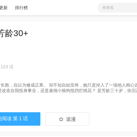
更新
排行榜
有兽焉
铜雀锁金钗
爱
少女
分类
更新
蓝溪镇
芳龄30+
火影忍者
非人哉
我家大师兄脑子有坑
天官赐福
鬼灭之刃
123 话
在超市后门吸烟的二
情长跑，自以为修成正果。 却不知自始至终，她只是掉入了一场他人精心
是改造自我投身事业，还是雇佣小狼狗抵挡烂桃花？ 是芳龄三十岁，依旧
阅读 第 1 话
追漫
已追