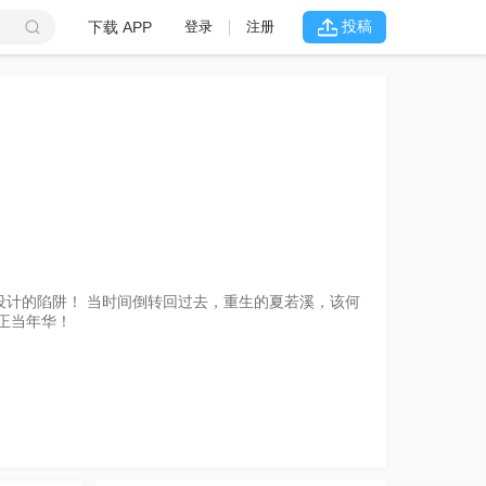
投稿
下载 APP
登录
注册
人
设计的陷阱！ 当时间倒转回过去，重生的夏若溪，该何
正当年华！