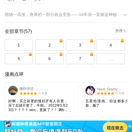
情绪一高涨，身体的一部分就会变形——16年间一直被这神秘的怪病所困扰的女高中生黑绘，与学校第一人气男·南新汰接触后，真正的力量释放了……恋爱即破坏，苍木老师的新作怪兽x恋爱，史上最大规模的恋爱故事！！
全部章节
(57)
升序
1
2
3
4
5
6
7
. . .
漫画点评
搬砖传说
Yeed_Gramy_
5 年前
5 年前
好啊，买之前更的慢好歹有人在更，
五星给漫画。但这都多久
买了后就不更了，牛蛙。 2022年5月2
新，服了
3日？？？？ woc，更新了？！ 啊b，
你居然想起来你还买了这部漫画的版
权了？ 好了，又不更新了，无意中看
到才想起来还有你这号漫画。。