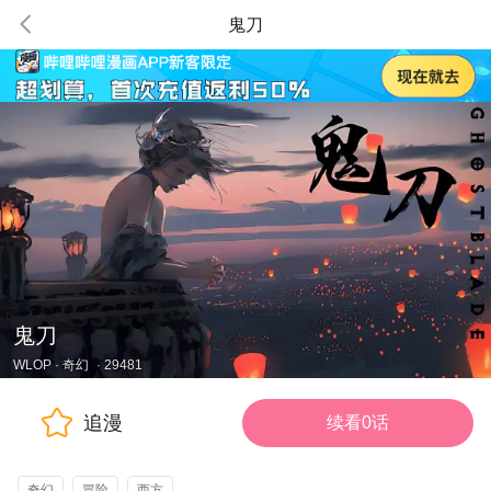
鬼刀
鬼刀
WLOP
·
奇幻
·
29481
追漫
续看0话
奇幻
冒险
西方