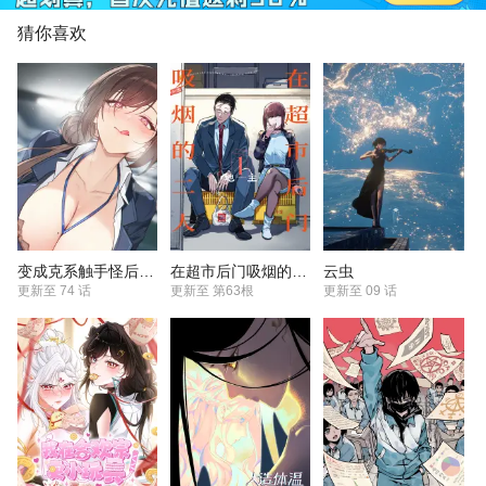
猜你喜欢
变成克系触手怪后，她们更疯狂了!
在超市后门吸烟的二人
云虫
更新至
74 话
更新至
第63根
更新至
09 话