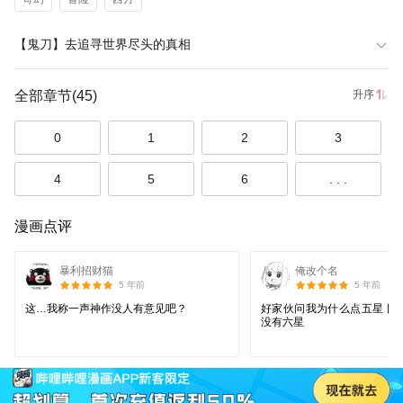
【鬼刀】去追寻世界尽头的真相
全部章节
(45)
升序
0
1
2
3
4
5
6
. . .
漫画点评
暴利招财猫
俺改个名
5 年前
5 年前
这…我称一声神作没人有意见吧？
好家伙问我为什么点五星 因
没有六星