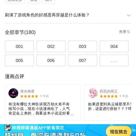
刷满了游戏角色的好感度再穿越是什么体验？
全部章节
(180)
升序
001
002
003
004
005
006
007
. . .
漫画点评
潜水神君
邪恶的萌王
5 年前
5 年前
有没有哪位大神告诉我万劫火肯不肯
如果进度到风云城那里不知
续写小说，现在小说漫画化了，人气
折，还是进行原创？？？哼(ˉ(∞
肯定会上来的，我看这本小说定好看
的，怎么作者就不写了？