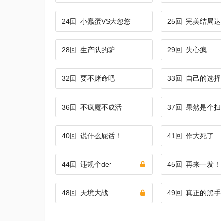
24回
小蠢蛋VS大忽悠
25回
完美结局达
28回
生产队的驴
29回
失心疯
32回
要不赌命吧
33回
自己的选择
36回
不疯魔不成活
37回
果然是个扫
40回
说什么屁话！
41回
作大死了
44回
违规个der
45回
再来一发！
48回
天境大战
49回
真正的黑手