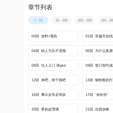
章节列表
1 - 50
51 - 100
101 - 150
151 - 2
00回
放料+预告
01回
穿越开始找
04回
助人为乐不违规
05回
为什么夜袭
08回
仇人上门 请gkd
09回
签订契约成
12回
来吧，榨干我吧
13回
钢铁般的打
16回
事出反常必有妖
17回
“命给你”
20回
萝莉赵雪璃
21回
自我攻略