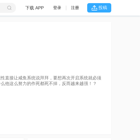
投稿
下载 APP
登录
注册
是不完美恶女 ～雏宫蝶鼠替换传～
属性直接让咸鱼系统说拜拜，要想再次开启系统就必须
什么他这么努力的作死都死不掉，反而越来越强！？