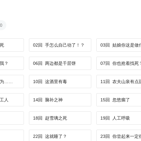
00
死
02回
手怎么自己动了！？
03回
姑娘你这是做
我？
06回
两边都是千层饼
07回
你也抢着找死
为……
10回
这酒里有毒
11回
农夫山泉有点
工人
14回
脑补之神
15回
忽悠瘸了
18回
赵雪璃之死
19回
人工呼吸
22回
这就睡了？
23回
你尝起来一定