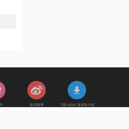
官号
新浪微博
下载 bilibili 漫画客户端
送券