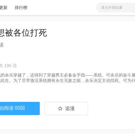
更新
排行榜
请允许我自豪
恶毒大师兄求生指南
爱
少女
分类
更新
缚罪
想被各位打死
虽然我
私房照
读
铜雀锁金钗
蓝溪镇
我家大师兄脑子有坑
共 195 话
非人哉
死的余乐穿越了，还得到了穿越男主必备金手指——系统。可余乐的奋斗
完此生。为了尽早激活系统拥有永生无敌之能，余乐决定主动找死。可为
始阅读 00回
追漫
已追