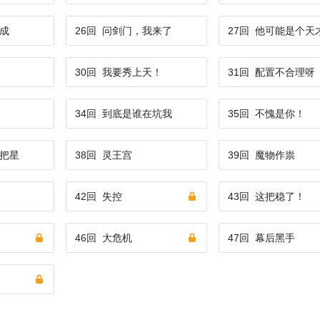
成
26回
问剑门，我来了
27回
他可能是个天
30回
我要秀上天！
31回
配置不合理呀
34回
到底是谁在坑我
35回
不愧是你！
把星
38回
灵王宫
39回
魔物作祟
42回
失控
43回
这把稳了！
46回
大危机
47回
幕后黑手