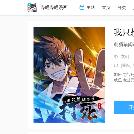
哔哩哔哩漫画
主站
首页
分类
冒险
热血
搞笑
恋
我只
刺猬猫阅
玄幻
[完结] 
加班过劳
咸鱼地过
开