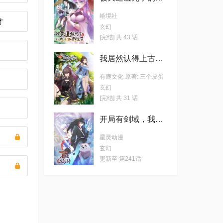
绘境社
才
玄幻
[完结] 共 43 话
我居然认得上古神文
有鹿文化 原著: 三个皮蛋
玄幻
[完结] 共 31 话
开局有剑域，我能苟成剑神
星灵动漫
玄幻
更新至 第241话