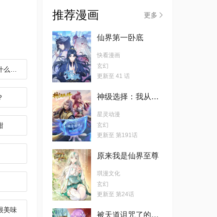
推荐漫画
更多
仙界第一卧底
快看漫画
玄幻
什么！？
更新至 41 话
神级选择：我从不按套路变强
？
星灵动漫
甜
玄幻
更新至 第191话
原来我是仙界至尊
琪漫文化
玄幻
更新至 第24话
很美味
被天道诅咒了的我反而更强了