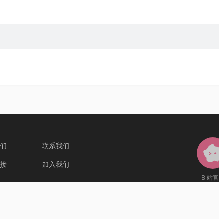
们
联系我们
接
加入我们
B 站
关注即
P备13002172 号 - 3
| 网络文化经营许可证：沪网文 [2019]3804-274 号
2002436
| 增值电信业务经营许可证 沪 B2-20100043 |
资质证照