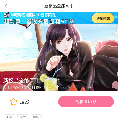
新极品全能高手
新极品全能高手
大行道动漫
·
都市
·
31350
追漫
免费看67话
都市
鉴宝
暧昧