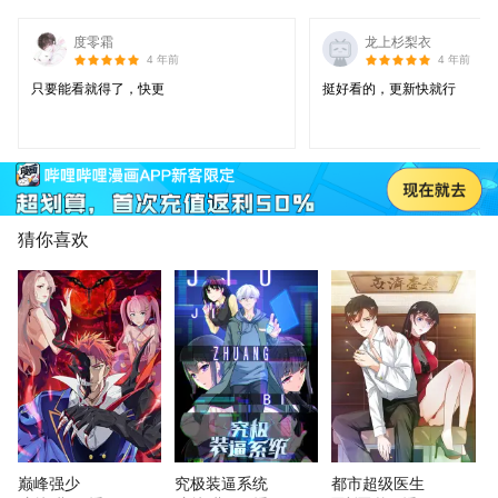
度零霜
龙上杉梨衣
4 年前
4 年前
只要能看就得了，快更
挺好看的，更新快就行
猜你喜欢
巅峰强少
究极装逼系统
都市超级医生