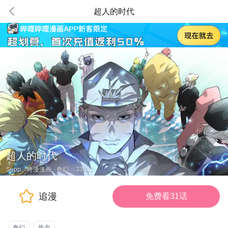
超人的时代
超人的时代
Supp、咚漫漫画
·
奇幻
·
33917
追漫
免费看31话
奇幻
热血