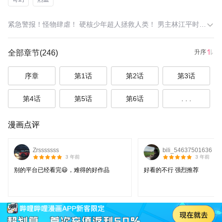
紧急警报！怪物肆虐！ 硬核少年超人拯救人类！ 男主林江平时在学校里只是一个普通的学生，但这个看似平凡的男孩却肩负着重大的责任——拯救地球！因为他是一个拥有超能力的“超人”。林江和他的搭档们能否成功抵御异人种的威胁？地球又会面临怎样的命运?一场惊险刺激的地球守卫战即将上演！
全部章节
(246)
升序
序章
第1话
第2话
第3话
第4话
第5话
第6话
. . .
漫画点评
Zrsssssss
bili_54637501636
3 年前
3 年前
别的平台已经看完😃，难得的好作品
好看的不行 强烈推荐