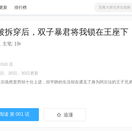
更新
排行榜
恶毒大师兄求生指南
有兽焉
爱
少女
分类
更新
蓝溪镇
被拆穿后，双子暴君将我锁在王座下
火影忍者
我家大师兄脑子有坑
，主笔: 19r
铜雀锁金钗
非人哉
天官赐福
010 话
咒术回战
0日、20日、30日更新
笛尔虽然贫穷却十分上进，但平静的生活却在遇见了身为阿尔法的王子兄
读 第 001 话
追漫
已追