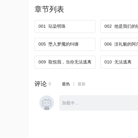
章节列表
001
玷染明珠
002
他是我们的
005
堕入梦魇的纠缠
006
没礼貌的阿
009
取悦我，当你无法逃离
010
无法逃离