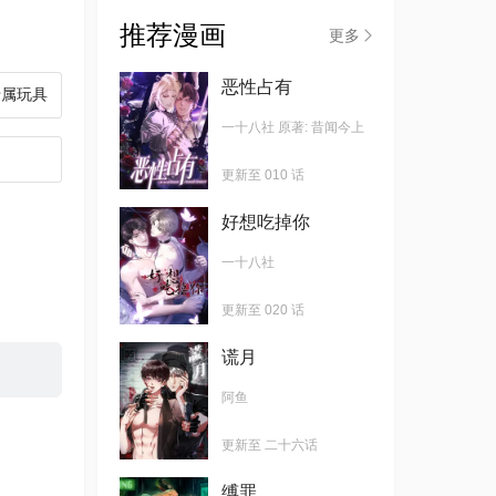
推荐漫画
更多
恶性占有
专属玩具
一十八社 原著: 昔闻今上
更新至 010 话
好想吃掉你
一十八社
更新至 020 话
谎月
阿鱼
更新至 二十六话
缚罪