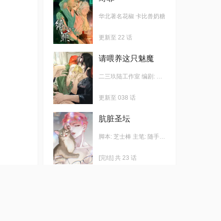
华北著名花椒 卡比兽奶糖
更新至 22 话
请喂养这只魅魔
二三玖陆工作室 编剧: 撒盐猫
更新至 038 话
肮脏圣坛
脚本: 芝士棒 主笔: 随手保存 SE
[完结] 共 23 话