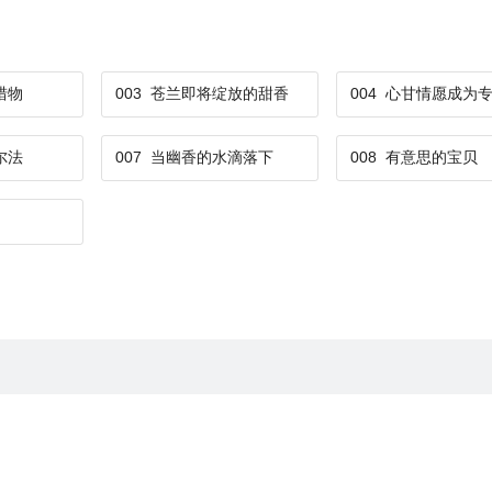
猎物
003
苍兰即将绽放的甜香
004
心甘情愿成为
尔法
007
当幽香的水滴落下
008
有意思的宝贝