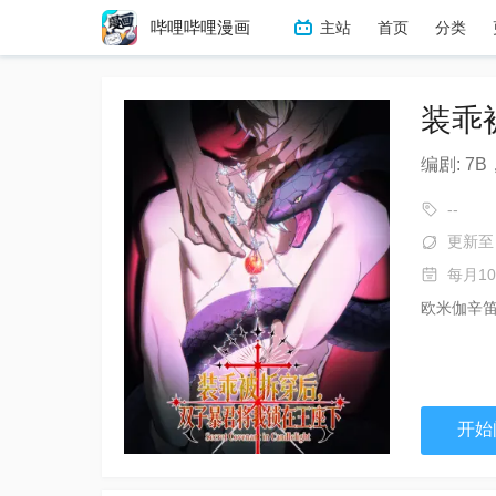
哔哩哔哩漫画
主站
首页
分类
冒险
热血
搞笑
恋
装乖
编剧: 7B
--
更新至 
每月1
欧米伽辛
开始阅