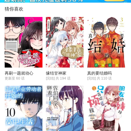
猜你喜欢
再刷一题就动心
缘结甘神家
真的要结婚吗
更新至
60 话
[完结] 共
194
话
[完结] 共
110
话