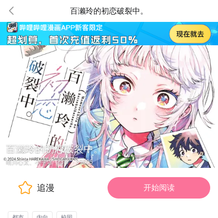
百濑玲的初恋破裂中。
百濑玲的初恋破裂中。
晴川心太、小学馆
·
都市
·
39605
追漫
开始阅读
都市
内向
校园