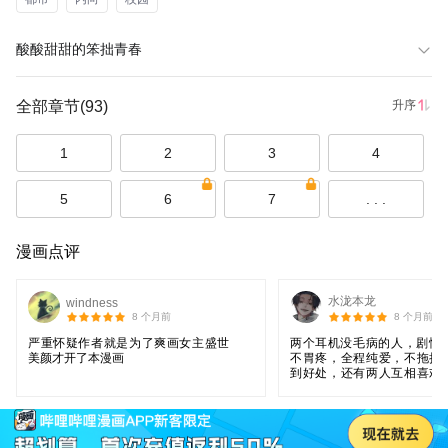
酸酸甜甜的笨拙青春
全部章节
(93)
升序
1
2
3
4
5
6
7
. . .
漫画点评
水泷本龙
windness
8 个月前
8 个月前
严重怀疑作者就是为了爽画女主盛世
两个耳机没毛病的人，剧情
美颜才开了本漫画
不胃疼，全程纯爱，不拖拉
到好处，还有两人互相喜欢
过后的立刻行动，不像某些
豫不决就是十几二十几话