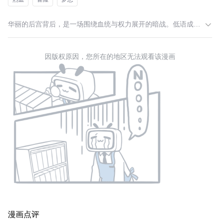
华丽的后宫背后，是一场围绕血统与权力展开的暗战。低语成毒，微笑藏刃。 神秘的宁妃突然出现，她的身份与目的无人知晓，却在不知不觉中打破了后宫原有的平衡。 接连不断的异变与层层加深的阴谋，在权力漩涡的尽头，真正的目的正逐渐浮出水面。【此漫画的翻译由版权方提供】
因版权原因，您所在的地区无法观看该漫画
漫画点评