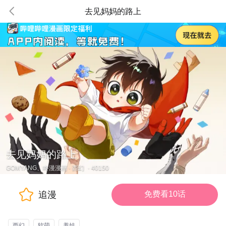
去见妈妈的路上
去见妈妈的路上
GOMYANG、咚漫漫画
·
西幻
·
40150
追漫
免费看10话
西幻
软萌
养娃