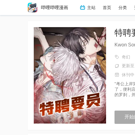
哔哩哔哩漫画
主站
首页
分类
冒险
热血
搞笑
恋
特聘
Kwon S
奇幻
更新至
休刊中
"考公上岸
了，便利店
的罗刹，并
开始阅