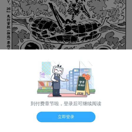
到付费章节啦，登录后可继续阅读
海量弹幕 App看
立即登录
日漫模式
普通模式
纵向模式
翻页震动
-- / --
第 1184 话