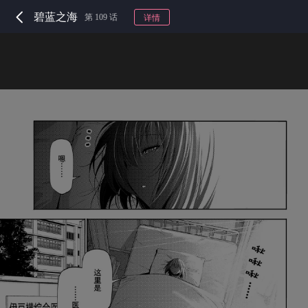
碧蓝之海
第 109 话
详情