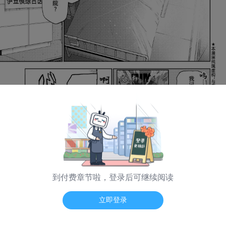
到付费章节啦，登录后可继续阅读
海量弹幕 App看
立即登录
日漫模式
普通模式
纵向模式
翻页震动
-- / --
第 109 话