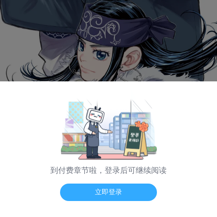
到付费章节啦，登录后可继续阅读
海量弹幕 App看
立即登录
日漫模式
普通模式
纵向模式
翻页震动
-- / --
第 314 话