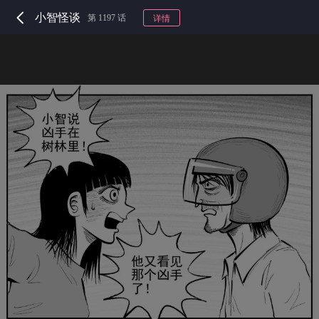
小智怪谈
第 1197 话
详情