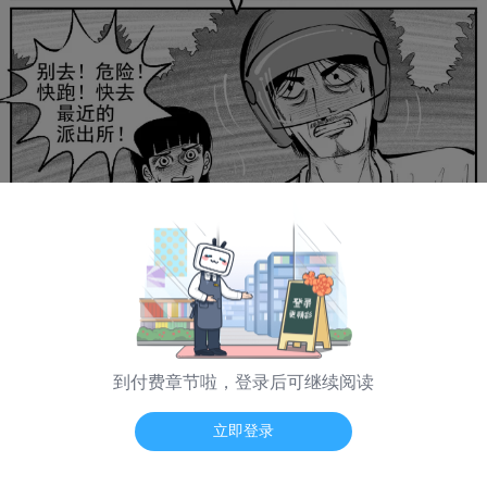
到付费章节啦，登录后可继续阅读
海量弹幕 App看
立即登录
日漫模式
普通模式
纵向模式
翻页震动
-- / --
第 1197 话