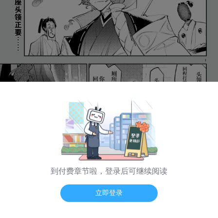
到付费章节啦，登录后可继续阅读
海量弹幕 App看
立即登录
日漫模式
普通模式
纵向模式
翻页震动
-- / --
第 441 话