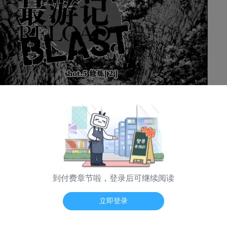
到付费章节啦，登录后可继续阅读
海量弹幕 App看
立即登录
日漫模式
普通模式
纵向模式
翻页震动
-- / --
Ⅲ-5.2