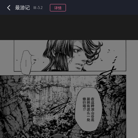
最游记
Ⅲ-5.2
详情