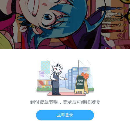
到付费章节啦，登录后可继续阅读
海量弹幕 App看
立即登录
日漫模式
普通模式
纵向模式
翻页震动
-- / --
第 445 话