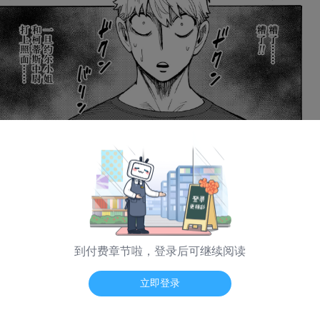
到付费章节啦，登录后可继续阅读
海量弹幕 App看
立即登录
日漫模式
普通模式
纵向模式
翻页震动
-- / --
第 135 话