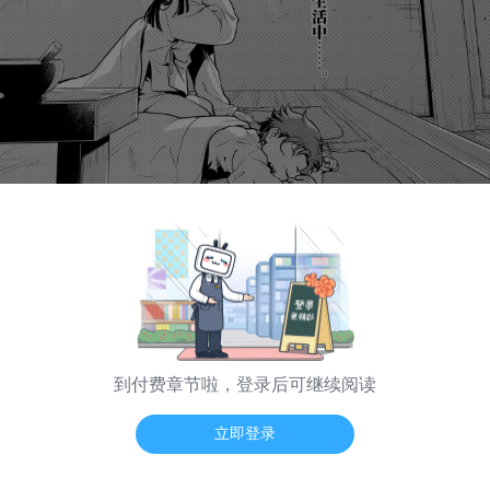
到付费章节啦，登录后可继续阅读
海量弹幕 App看
立即登录
日漫模式
普通模式
纵向模式
翻页震动
-- / --
第 86 话