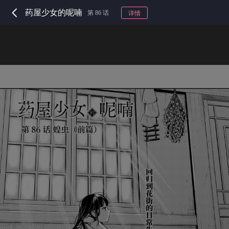
药屋少女的呢喃
第 86 话
详情