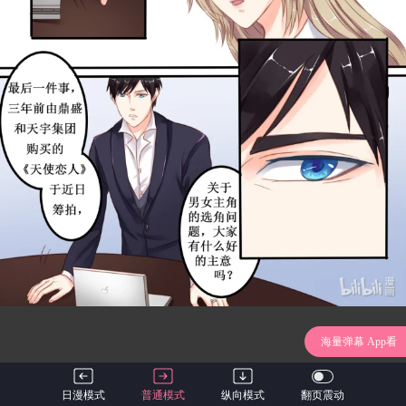
海量弹幕 App看
日漫模式
普通模式
纵向模式
翻页震动
1 / 8
第5话