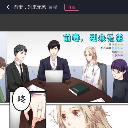
前妻，别来无恙
第5话
详情