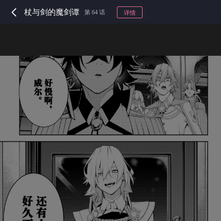
杖与剑的魔剑谭
第 64 话
详情