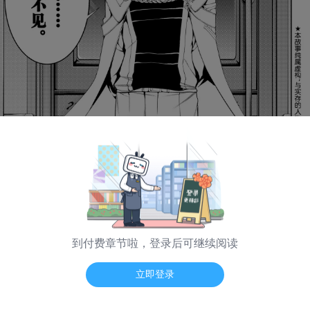
到付费章节啦，登录后可继续阅读
海量弹幕 App看
立即登录
日漫模式
普通模式
纵向模式
翻页震动
-- / --
第 64 话