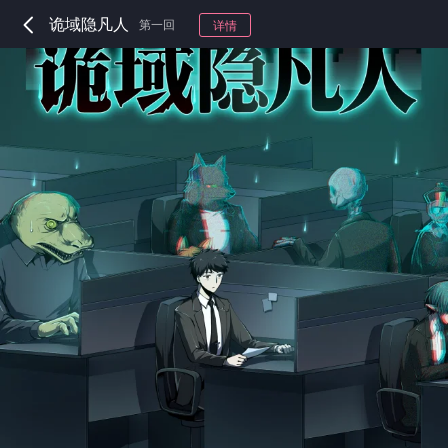
诡域隐凡人
第一回
详情