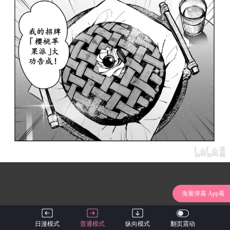
海量弹幕 App看
日漫模式
普通模式
纵向模式
翻页震动
1 / 18
猎杀