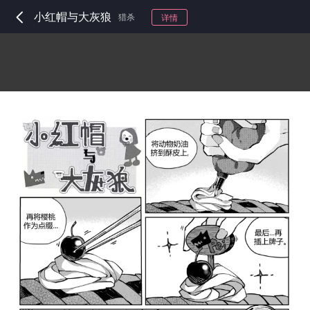
小红帽与大灰狼
猎杀
详情