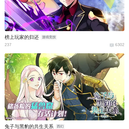
榜上玩家的归还
游戏竞技
237
6302
兔子与黑豹的共生关系
西幻