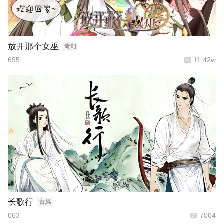
放开那个女巫
奇幻
695
11.42w
长歌行
古风
063
7004