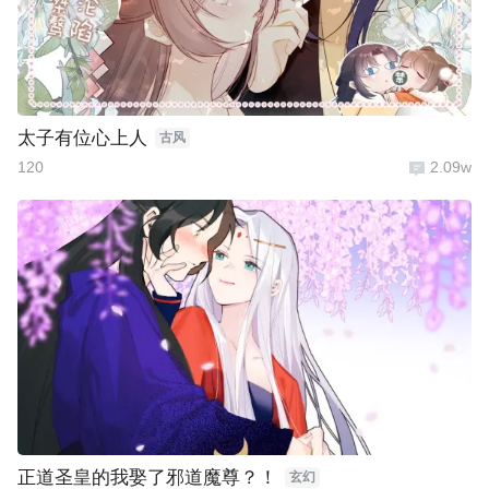
太子有位心上人
古风
120
2.09w
正道圣皇的我娶了邪道魔尊？！
玄幻