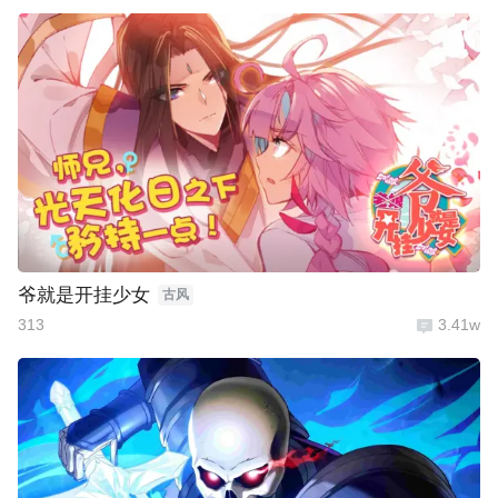
爷就是开挂少女
古风
313
3.41w