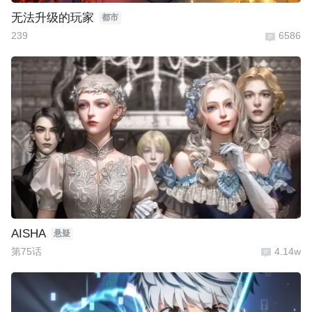
无法升级的玩家
都市
239
6586
AISHA
悬疑
第75话
4.14w