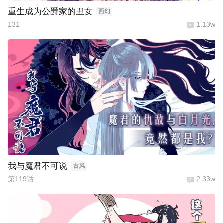
重生成为公爵家的丑女
西幻
131
1.13w
我与魔君不可说
古风
第119话
2.33w