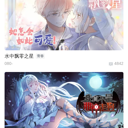
水中飘零之星
青春
080-
4842