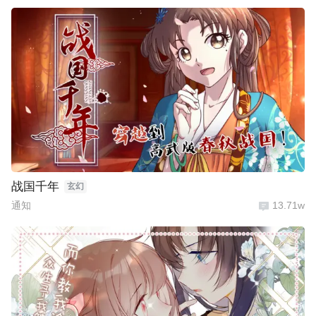
战国千年
玄幻
通知
13.71w