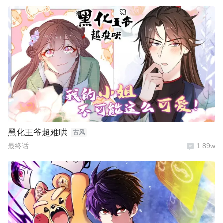
黑化王爷超难哄
古风
最终话
1.89w