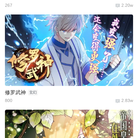
267
2.20w
修罗武神
玄幻
800
2.83w