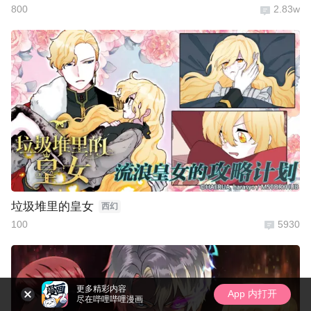
800
2.83w
垃圾堆里的皇女
西幻
100
5930
更多精彩内容
App 内打开
尽在哔哩哔哩漫画