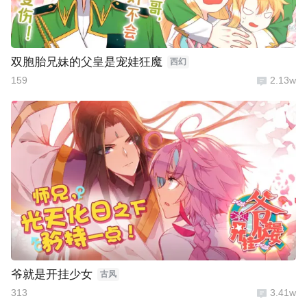
双胞胎兄妹的父皇是宠娃狂魔
西幻
159
2.13w
爷就是开挂少女
古风
313
3.41w