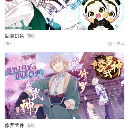
骷髅奶爸
西幻
267
2.20w
修罗武神
玄幻