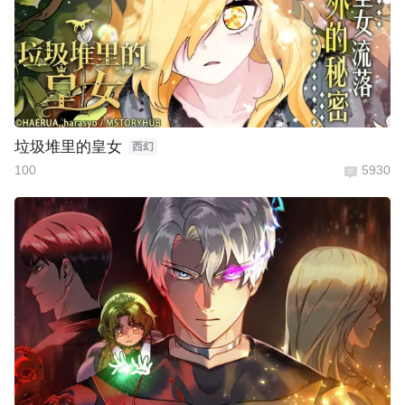
垃圾堆里的皇女
西幻
100
5930