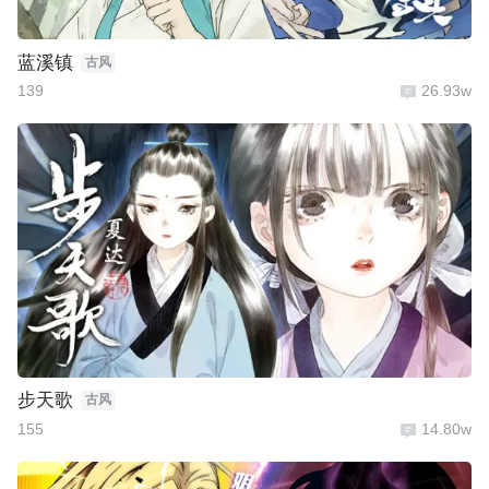
蓝溪镇
古风
139
26.93w
步天歌
古风
155
14.80w