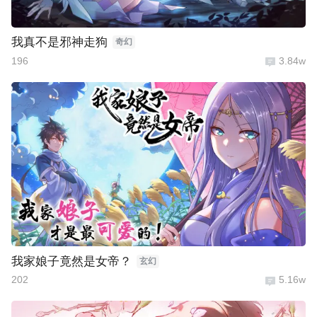
我真不是邪神走狗
奇幻
196
3.84w
我家娘子竟然是女帝？
玄幻
202
5.16w