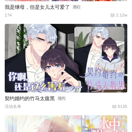
我是继母，但是女儿太可爱了
西幻
174
2.12w
契约婚约的竹马太腹黑
现代
活动名单
6135