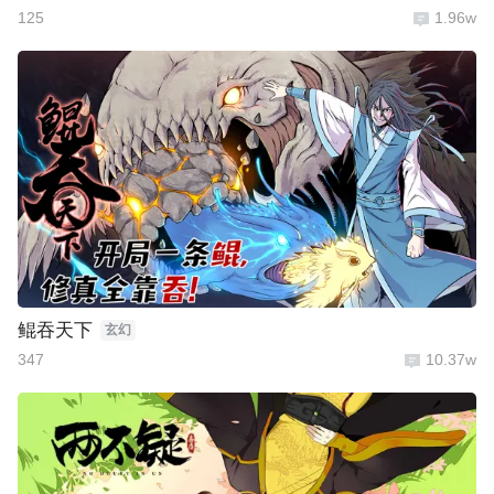
125
1.96w
鲲吞天下
玄幻
347
10.37w