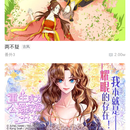
两不疑
古风
番外3
2.00w