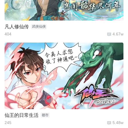
凡人修仙传
武侠仙侠
404
4.67w
仙王的日常生活
都市
245
5.48w