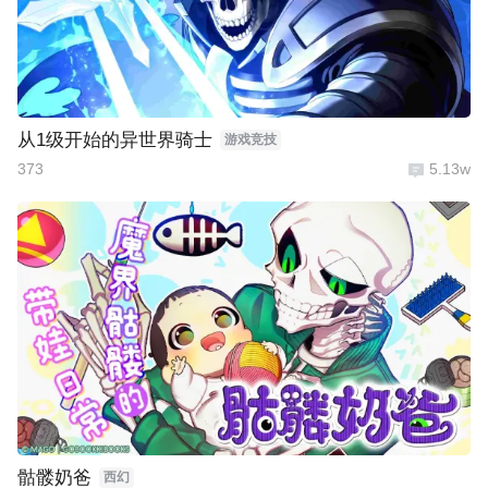
从1级开始的异世界骑士
游戏竞技
373
5.13w
骷髅奶爸
西幻