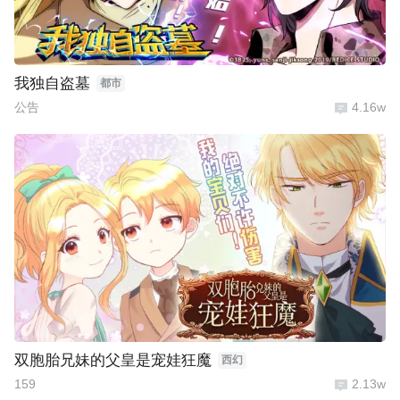
我独自盗墓
都市
公告
4.16w
双胞胎兄妹的父皇是宠娃狂魔
西幻
159
2.13w